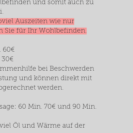
lbefinden und somit auch zu
i.
viel Auszeiten wie nur
 Sie für Ihr Wohlbefinden.
. 60€
0€
ammenhilfe bei Beschwerden
istung und können direkt mit
bgerechnet werden.
age: 60 Min. 70€ und 90 Min.
viel Öl und Wärme auf der