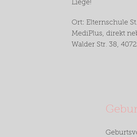
Liege!
Ort: Elternschule S
MediPlus, direkt n
Walder Str. 38, 407
Gebur
Geburtsvo