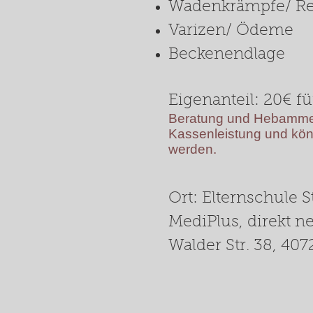
Wadenkrämpfe/ Res
Varizen/ Ödeme
Beckenendlage
Eigenanteil: 20€ f
Beratung und Hebammen
Kassenleistung und kön
werden.
Ort: Elternschule 
MediPlus, direkt n
Walder Str. 38, 40