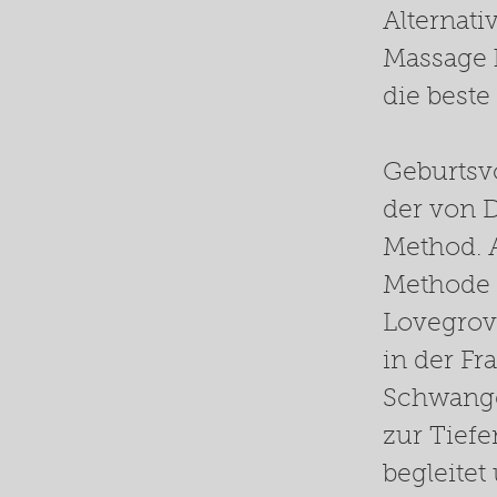
Alternat
Massage 
die beste
Geburtsvo
der von D
Method. A
Methode
Lovegrove
in der F
Schwange
zur Tief
begleitet