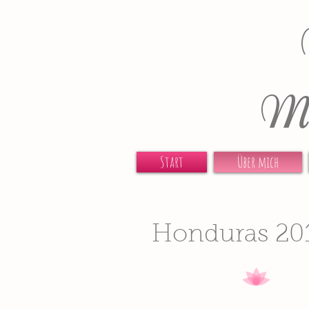
Ma
Start
Über mich
Honduras 20